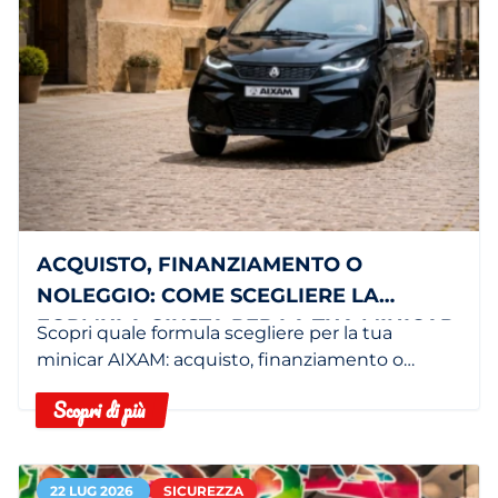
ACQUISTO, FINANZIAMENTO O
NOLEGGIO: COME SCEGLIERE LA
FORMULA GIUSTA PER LA TUA MINICAR
Scopri quale formula scegliere per la tua
minicar AIXAM: acquisto, finanziamento o
noleggio in base alle tue esigenze.
Scopri di più
22 LUG 2026
SICUREZZA